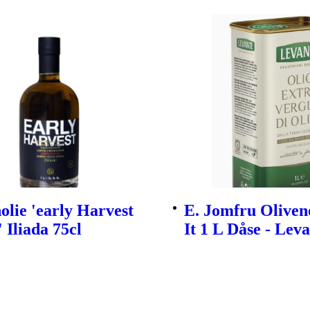
olie 'early Harvest
E. Jomfru Oliven
 Iliada 75cl
It 1 L Dåse - Lev