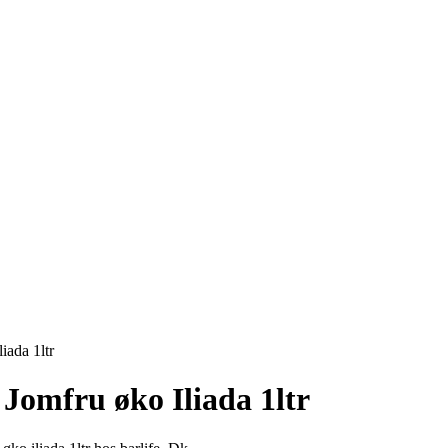
iada 1ltr
 Jomfru øko Iliada 1ltr