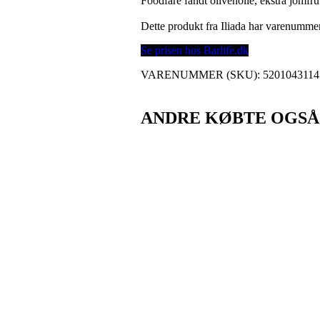
Foodfare fandt olivenolie, ekstra jomfru 
Dette produkt fra Iliada har varenumme
Se prisen hos Barlife.dk
VARENUMMER (SKU):
5201043114
ANDRE KØBTE OGSÅ