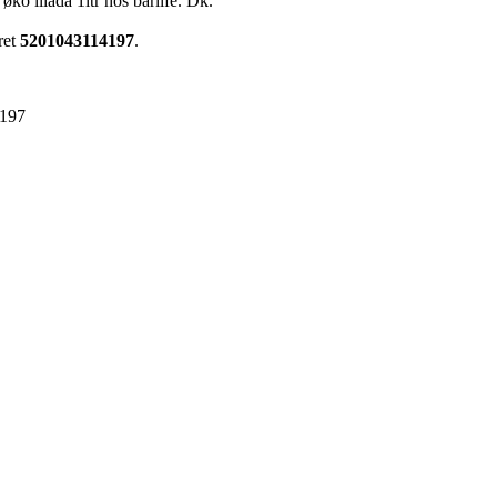
øko iliada 1ltr hos barlife. Dk.
ret
5201043114197
.
197