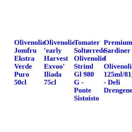
Olivenolie
Olivenolie
Tomater
Premiu
Jomfru
'early
Soltørrede
Sardiner
Ekstra
Harvest
Olivenolie
I
Verde
Exvoo'
Striml
Olivenoli
Puro
Iliada
Gl 980
125ml/81
50cl
75cl
G -
- Deli
Ponte
Drengen
Sistoisto