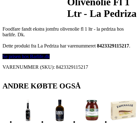
Olivenolie Fl 1
Ltr - La Pedriza
Foodfare fandt ekstra jomfru olivenolie fl 1 ltr - la pedriza hos
barlife. Dk.
Dette produkt fra La Pedriza har varenummeret
8423329115217
.
Se prisen hos Barlife.dk
VARENUMMER (SKU):
8423329115217
ANDRE KØBTE OGSÅ